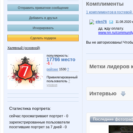
Комплименты
Отправить приватное сообщение
1 комплиментов в гостевой 
Добавить в друзья
elen76
11.08.2020 
Игнорировать
дд. жду оплату.
www.nn.ru/community
Сделать подарок
Вы не авторизованы! Чтоб
Халявный (основной)
популярность:
17766 место
-1 ↓
Метки лидеров
рейтинг
1530
?
Привилегированный
пользователь
7
уровня
Интервью
Статистика портрета:
сейчас просматривают портрет - 0
Последние
фотогра
зарегистрированные пользователи
посетившие портрет за 7 дней - 0